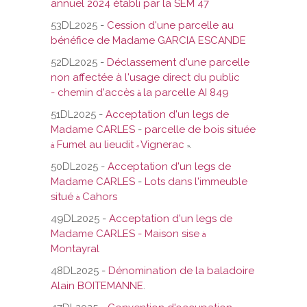
annuel 2024 établi par la SEM 47
53DL2025
-
Cession d'une parcelle au
bénéfice de Madame GARCIA ESCANDE
52DL2025
-
Déclassement d'une parcelle
non affectée à l'usage direct du public
- chemin d'accès
la parcelle AI 849
à
51DL2025
-
Acceptation d'un legs de
Madame CARLES
-
parcelle de bois située
Fumel au lieudit
Vignerac
à
«
».
50DL2025 -
Acceptation d'un legs de
Madame CARLES
-
Lots dans l'immeuble
situé
Cahors
à
49DL2025
-
Acceptation d'un legs de
Madame CARLES - Maison sise
à
Montayral
48DL2025
-
Dénomination de la baladoire
Alain BOITEMANNE
.