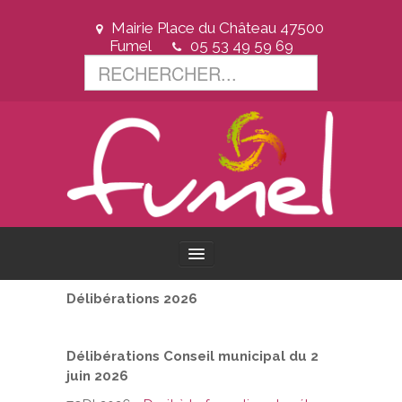
Mairie Place du Château 47500
Fumel
05 53 49 59 69
Délibérations 2026
ACCUEIL
VOTRE VILLE
Délibérations Conseil municipal du 2
juin 2026
VOTRE MAIRIE