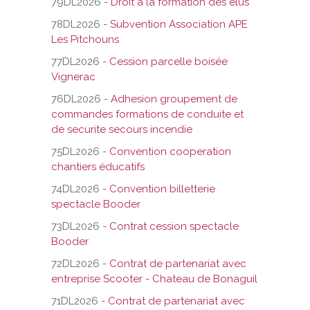
79DL2026 -
Droit à la formation des élus
78DL2026 -
Subvention Association APE
VOS DEMARCHES
Les Pitchouns
77DL2026 -
Cession parcelle boisée
VIE SCOLAIRE
Vignerac
76DL2026 -
Adhesion groupement de
SOCIAL
commandes formations de conduite et
de securite secours incendie
SPORTS ET LOISIRS
75DL2026 -
Convention cooperation
chantiers éducatifs
CULTURE ET PATRIMOINE
74DL2026 -
Convention billetterie
spectacle Booder
DÉCISIONS & DÉLIBÉRATIONS
73DL2026 -
Contrat cession spectacle
Booder
RENDEZ-VOUS EN LIGNE
72DL2026 -
Contrat de partenariat avec
entreprise Scooter - Chateau de Bonaguil
71DL2026 -
Contrat de partenariat avec