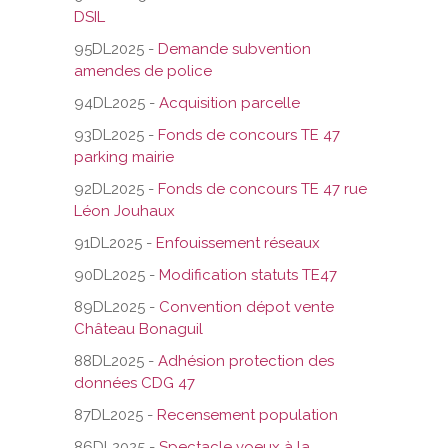
DSIL
95DL2025 -
Demande subvention
amendes de police
94DL2025 -
Acquisition parcelle
93DL2025 -
Fonds de concours TE 47
parking mairie
92DL2025 -
Fonds de concours TE 47 rue
Léon Jouhaux
91DL2025 -
Enfouissement réseaux
90DL2025 -
Modification statuts TE47
89DL2025 -
Convention dépot vente
Château Bonaguil
88DL2025 -
Adhésion protection des
données CDG 47
87DL2025 -
Recensement population
86DL2025 -
Spectacle voeux à la