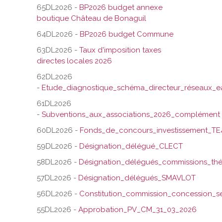
65DL2026 -
BP2026 budget annexe
boutique Château de Bonaguil
64DL2026 -
BP2026 budget Commune
63DL2026 -
Taux d'imposition taxes
directes locales 2026
62DL2026
-
Etude_diagnostique_schéma_directeur_réseaux_
61DL2026
-
Subventions_aux_associations_2026_complément
60DL2026 -
Fonds_de_concours_investissement_T
59DL2026 -
Désignation_délégué_CLECT
58DL2026 -
Désignation_délégués_commissions_th
57DL2026 -
Désignation_délégués_SMAVLOT
56DL2026 -
Constitution_commission_concession_se
55DL2026 -
Approbation_PV_CM_31_03_2026