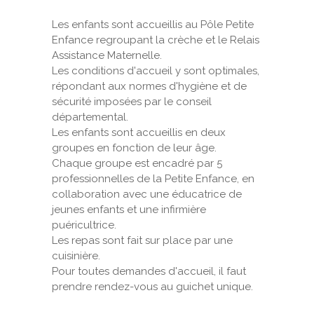
Les enfants sont accueillis au Pôle Petite
VOS DEMARCHES
Enfance regroupant la crèche et le Relais
Assistance Maternelle.
VIE SCOLAIRE
Les conditions d'accueil y sont optimales,
répondant aux normes d'hygiène et de
sécurité imposées par le conseil
SOCIAL
départemental.
Les enfants sont accueillis en deux
SPORTS ET LOISIRS
groupes en fonction de leur âge.
Chaque groupe est encadré par 5
CULTURE ET PATRIMOINE
professionnelles de la Petite Enfance, en
collaboration avec une éducatrice de
jeunes enfants et une infirmière
DÉCISIONS & DÉLIBÉRATIONS
puéricultrice.
Les repas sont fait sur place par une
RENDEZ-VOUS EN LIGNE
cuisinière.
Pour toutes demandes d'accueil, il faut
prendre rendez-vous au guichet unique.