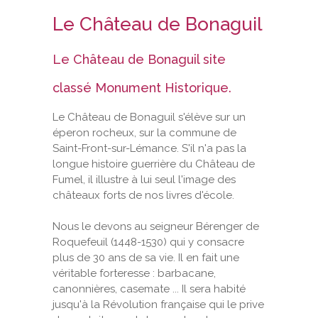
Le Château de Bonaguil
VOS DEMARCHES
Le Château de Bonaguil site
VIE SCOLAIRE
classé Monument Historique.
SOCIAL
Le Château de Bonaguil s'élève sur un
éperon rocheux, sur la commune de
SPORTS ET LOISIRS
Saint-Front-sur-Lémance. S'il n'a pas la
longue histoire guerrière du Château de
Fumel, il illustre à lui seul l'image des
CULTURE ET PATRIMOINE
châteaux forts de nos livres d'école.
DÉCISIONS & DÉLIBÉRATIONS
Nous le devons au seigneur Bérenger de
Roquefeuil (1448-1530) qui y consacre
RENDEZ-VOUS EN LIGNE
plus de 30 ans de sa vie. Il en fait une
véritable forteresse : barbacane,
canonnières, casemate ... Il sera habité
jusqu'à la Révolution française qui le prive