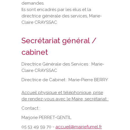
demandes.
Ils sont encadrés par les élus et la
VOS DEMARCHES
directrice générale des services, Marie-
Claire CRAYSSAC
VIE SCOLAIRE
Secrétariat général /
SOCIAL
cabinet
SPORTS ET LOISIRS
Directrice Générale des Services : Marie-
Claire CRAYSSAC
CULTURE ET PATRIMOINE
Directrice de Cabinet : Marie-Pierre BERRY
DÉCISIONS & DÉLIBÉRATIONS
Accueil physique et téléphonique, prise
de rendez-vous avec le Maire, secrétariat :
RENDEZ-VOUS EN LIGNE
Contact :
Marjorie PERRET-GENTIL
05 53 49 59 70 -
accueil@mairiefumel.fr