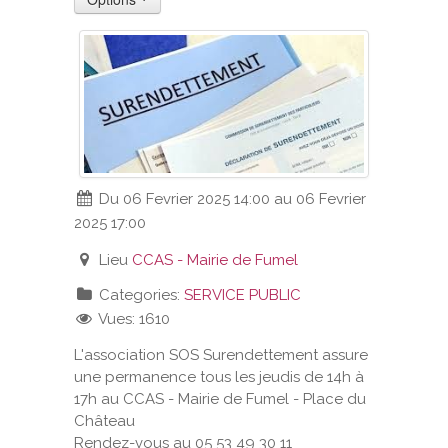
VOS DEMARCHES
VIE SCOLAIRE
SOCIAL
Du 06 Fevrier 2025 14:00 au 06 Fevrier
SPORTS ET LOISIRS
2025 17:00
CULTURE ET PATRIMOINE
Lieu
CCAS - Mairie de Fumel
Categories:
SERVICE PUBLIC
DÉCISIONS & DÉLIBÉRATIONS
Vues: 1610
L'association SOS Surendettement assure
RENDEZ-VOUS EN LIGNE
une permanence tous les jeudis de 14h à
17h au CCAS - Mairie de Fumel - Place du
Château
Rendez-vous au 05 53 49 30 11