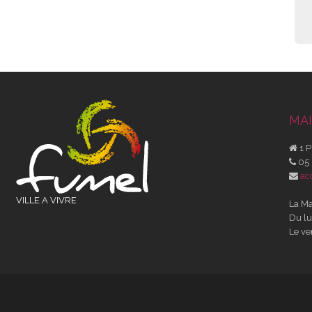
MAI
1 P
05 
ac
VILLE A VIVRE
La Ma
Du lu
Le ve