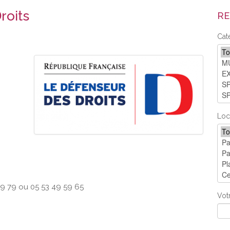
roits
RE
Cat
Loc
9 79 ou 05 53 49 59 65
Vot