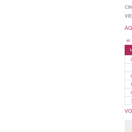
CI
VI
AG
«
VO