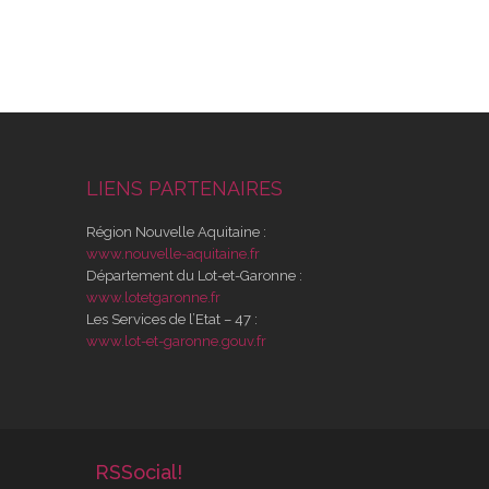
LIENS PARTENAIRES
Région Nouvelle Aquitaine :
www.nouvelle-aquitaine.fr
Département du Lot-et-Garonne :
www.lotetgaronne.fr
Les Services de l’Etat – 47 :
www.lot-et-garonne.gouv.fr
RSSocial!