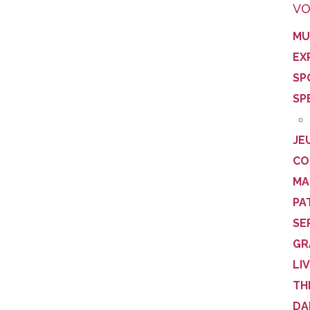
VO
MU
EX
SP
SP
JE
CO
MA
PA
SE
GR
LI
TH
DA