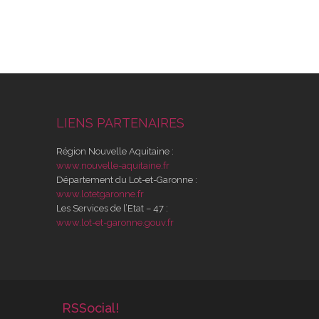
LIENS PARTENAIRES
Région Nouvelle Aquitaine :
www.nouvelle-aquitaine.fr
Département du Lot-et-Garonne :
www.lotetgaronne.fr
Les Services de l’Etat – 47 :
www.lot-et-garonne.gouv.fr
RSSocial!