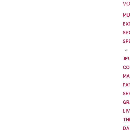
VO
MU
EX
SP
SP
JE
CO
MA
PA
SE
GR
LI
TH
DA