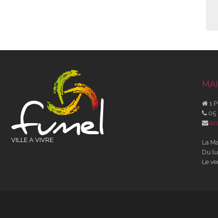
MAI
1 P
05 
ac
VILLE A VIVRE
La Ma
Du lu
Le ve