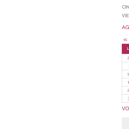
CI
VI
AG
«
VO