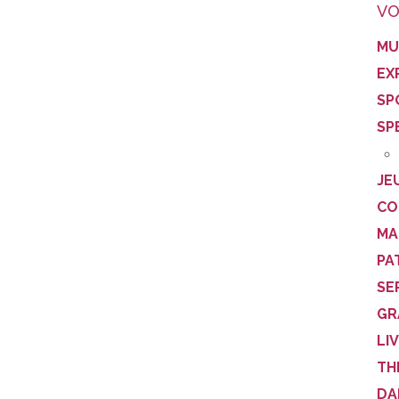
VO
MU
EX
SP
SP
JE
CO
MA
PA
SE
GR
LI
TH
DA