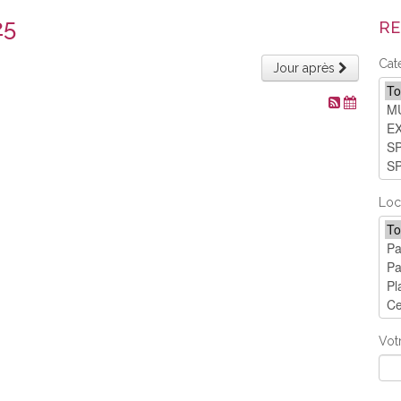
25
RE
Cat
Jour après
Loc
Vot