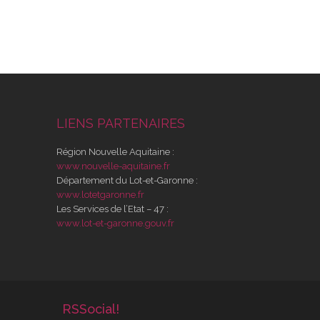
LIENS PARTENAIRES
Région Nouvelle Aquitaine :
www.nouvelle-aquitaine.fr
Département du Lot-et-Garonne :
www.lotetgaronne.fr
Les Services de l’Etat – 47 :
www.lot-et-garonne.gouv.fr
RSSocial!