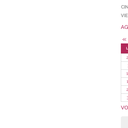
CI
VI
AG
«
VO