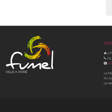
MAI
1 P
05 
ac
VILLE A VIVRE
La Ma
Du lu
Le ve