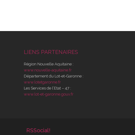
LIENS PARTENAIRES
Région Nouvelle Aquitaine :
www.nouvelle-aquitaine.fr
Département du Lot-et-Garonne :
www.lotetgaronne.fr
Les Services de l’Etat – 47 :
www.lot-et-garonne.gouv.fr
RSSocial!