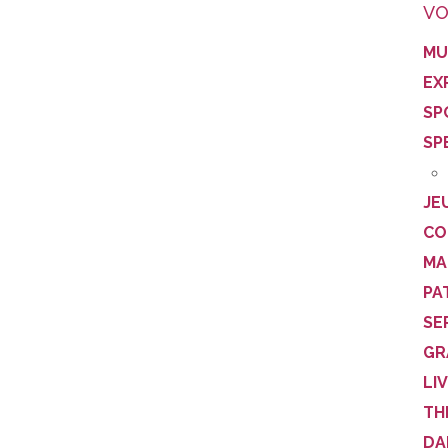
VO
MU
EX
SP
SP
JE
CO
MA
PA
SE
GR
LI
TH
DA