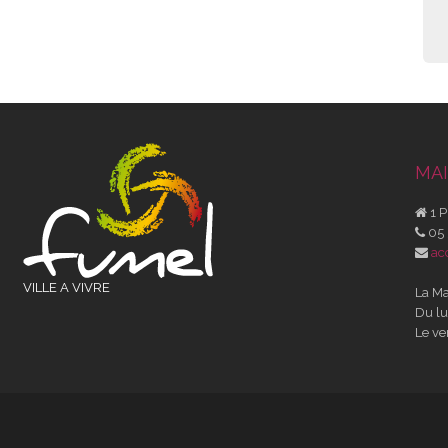
MAI
1 P
05 
ac
VILLE A VIVRE
La Ma
Du lu
Le ve