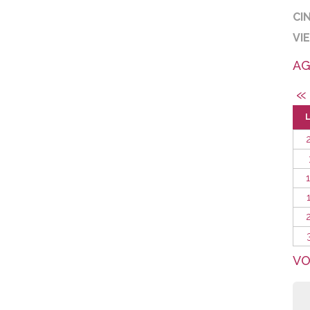
CI
VI
AG
«
VO