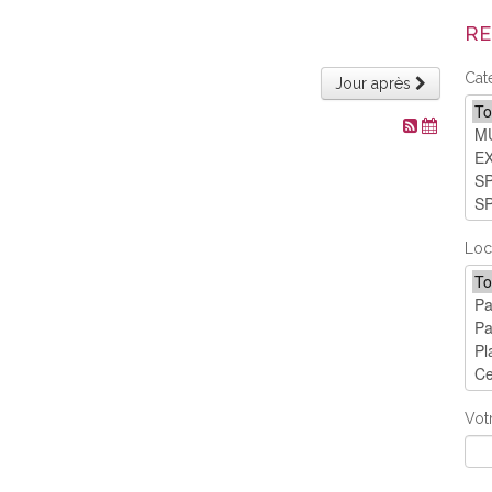
RE
Cat
Jour après
Loc
Vot