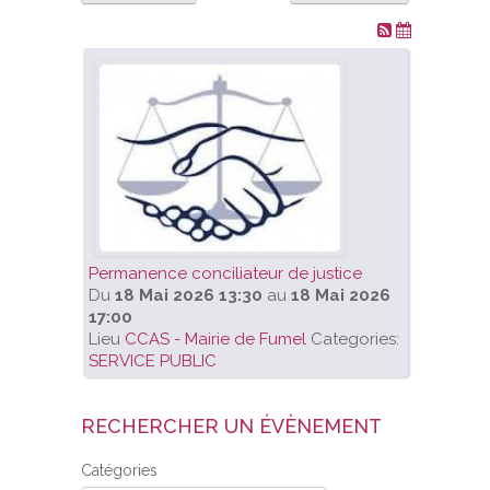
VOS DEMARCHES
VIE SCOLAIRE
SOCIAL
SPORTS ET LOISIRS
Permanence conciliateur de justice
CULTURE ET PATRIMOINE
Du
18 Mai 2026 13:30
au
18 Mai 2026
17:00
DÉCISIONS & DÉLIBÉRATIONS
Lieu
CCAS - Mairie de Fumel
Categories:
SERVICE PUBLIC
RENDEZ-VOUS EN LIGNE
RECHERCHER UN ÉVÈNEMENT
Catégories