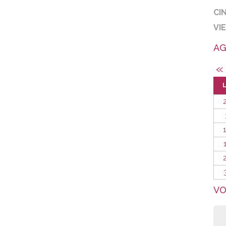
CI
VI
AG
«
VO