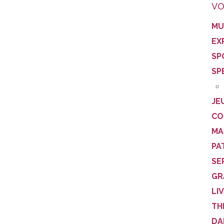
VO
MU
EX
SP
SP
JE
CO
MA
PA
SE
GR
LI
TH
DA