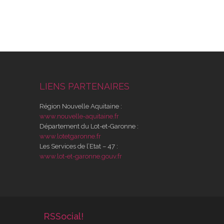
LIENS PARTENAIRES
Région Nouvelle Aquitaine :
www.nouvelle-aquitaine.fr
Département du Lot-et-Garonne :
www.lotetgaronne.fr
Les Services de l’Etat – 47 :
www.lot-et-garonne.gouv.fr
RSSocial!