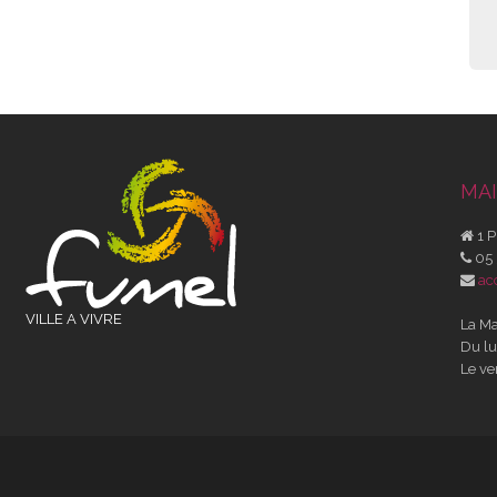
MAI
1 P
05 
ac
VILLE A VIVRE
La Ma
Du lu
Le ve