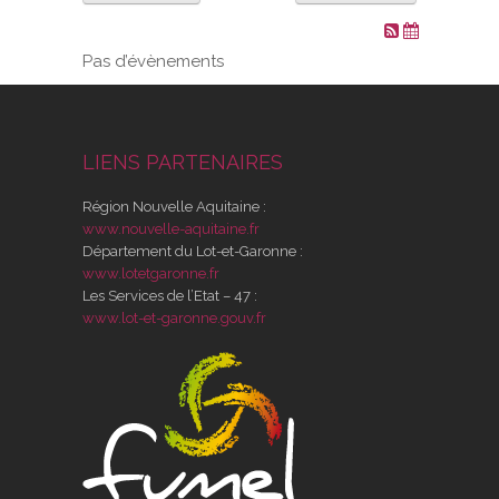
VOS DEMARCHES
Pas d’évènements
VIE SCOLAIRE
LIENS PARTENAIRES
SOCIAL
Région Nouvelle Aquitaine :
SPORTS ET LOISIRS
www.nouvelle-aquitaine.fr
Département du Lot-et-Garonne :
www.lotetgaronne.fr
CULTURE ET PATRIMOINE
Les Services de l’Etat – 47 :
www.lot-et-garonne.gouv.fr
DÉCISIONS & DÉLIBÉRATIONS
RENDEZ-VOUS EN LIGNE