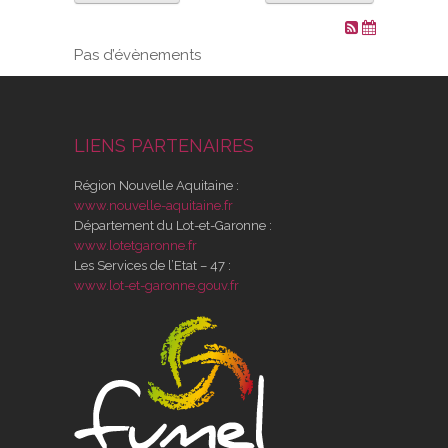
VOS DEMARCHES
Pas d’évènements
VIE SCOLAIRE
LIENS PARTENAIRES
SOCIAL
Région Nouvelle Aquitaine :
SPORTS ET LOISIRS
www.nouvelle-aquitaine.fr
Département du Lot-et-Garonne :
www.lotetgaronne.fr
CULTURE ET PATRIMOINE
Les Services de l’Etat – 47 :
www.lot-et-garonne.gouv.fr
DÉCISIONS & DÉLIBÉRATIONS
RENDEZ-VOUS EN LIGNE