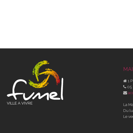
MAI
1 P
05 
ac
VILLE A VIVRE
La Ma
Du lu
Le ve