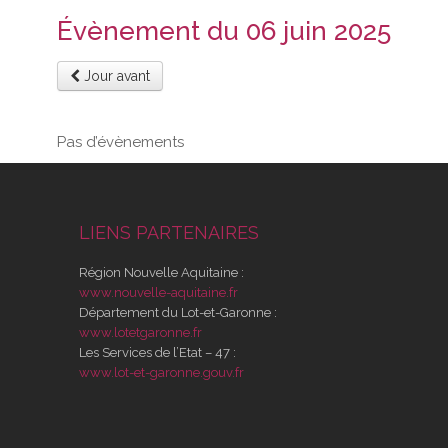
Évènement du 06 juin 2025
Jour avant
Pas d’évènements
LIENS PARTENAIRES
Région Nouvelle Aquitaine :
www.nouvelle-aquitaine.fr
Département du Lot-et-Garonne :
www.lotetgaronne.fr
Les Services de l’Etat – 47 :
www.lot-et-garonne.gouv.fr