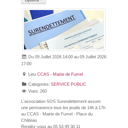
VOS DEMARCHES
VIE SCOLAIRE
SOCIAL
Du 09 Juillet 2026 14:00 au 09 Juillet 2026
SPORTS ET LOISIRS
17:00
CULTURE ET PATRIMOINE
Lieu
CCAS - Mairie de Fumel
Categories:
SERVICE PUBLIC
DÉCISIONS & DÉLIBÉRATIONS
Vues: 260
L'association SOS Surendettement assure
RENDEZ-VOUS EN LIGNE
une permanence tous les jeudis de 14h à 17h
au CCAS - Mairie de Fumel - Place du
Château
Rendez-vous au 05 53 49 30 11