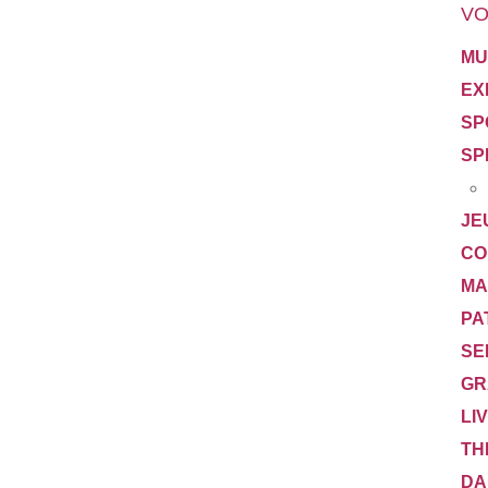
VO
MU
EX
SP
SP
JE
CO
MA
PA
SE
GR
LI
TH
DA