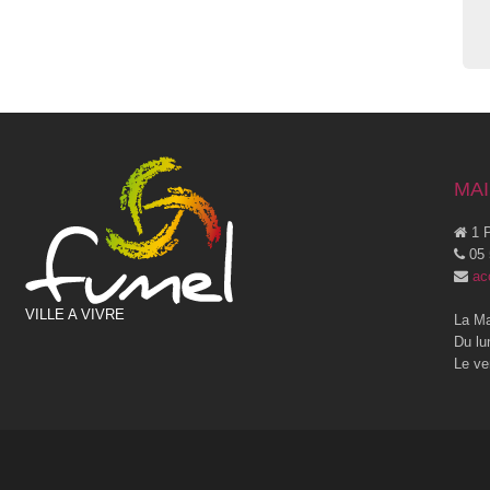
MAI
1 P
05 
ac
VILLE A VIVRE
La Ma
Du lu
Le ve