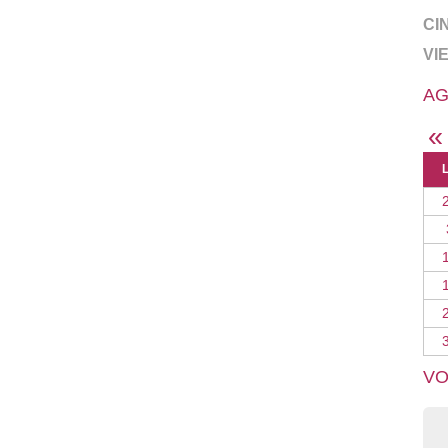
CI
VI
AG
«
VO