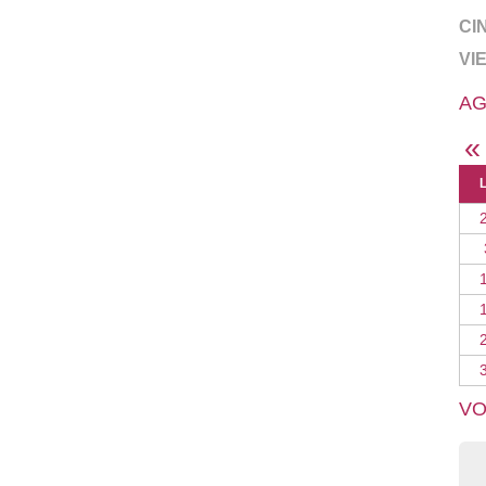
CI
VI
AG
«
VO