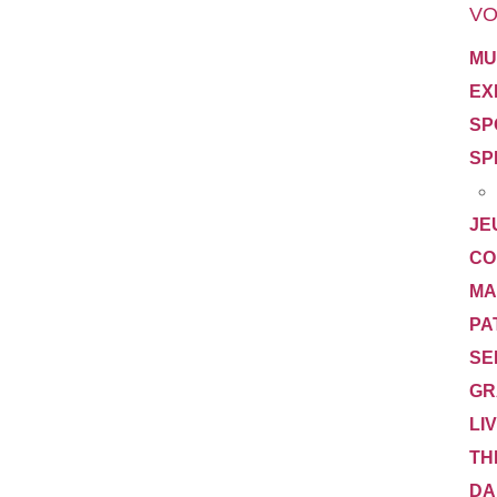
VO
MU
EX
SP
SP
JE
CO
MA
PA
SE
GR
LI
TH
DA