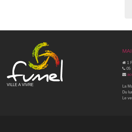
MAI
1 P
05 
ac
VILLE A VIVRE
La Ma
Du lu
Le ve