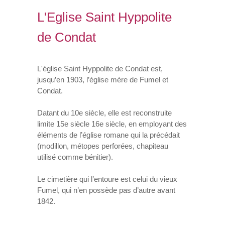
L'Eglise Saint Hyppolite
VOS DEMARCHES
de Condat
VIE SCOLAIRE
L'église Saint Hyppolite de Condat est,
SOCIAL
jusqu’en 1903, l’église mère de Fumel et
Condat.
SPORTS ET LOISIRS
Datant du 10e siècle, elle est reconstruite
limite 15e siècle 16e siècle, en employant des
CULTURE ET PATRIMOINE
éléments de l’église romane qui la précédait
(modillon, métopes perforées, chapiteau
DÉCISIONS & DÉLIBÉRATIONS
utilisé comme bénitier).
Le cimetière qui l’entoure est celui du vieux
RENDEZ-VOUS EN LIGNE
Fumel, qui n’en possède pas d’autre avant
1842.