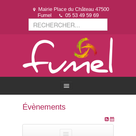
Mairie Place du Château 47500
Fumel
05 53 49 59 69
ACCUEIL
Évènements
VOTRE VILLE
VOTRE MAIRIE