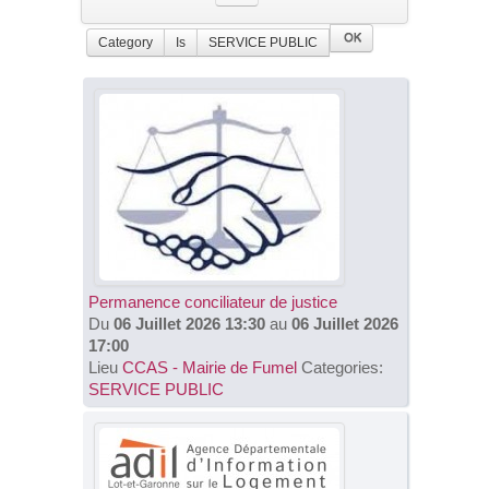
Category
Is
SERVICE PUBLIC
VOS DEMARCHES
Name
VIE SCOLAIRE
Is
SOCIAL
SPORTS ET LOISIRS
Add filter
RETOUR AGENDA
CULTURE ET PATRIMOINE
Permanence conciliateur de justice
Du
06 Juillet 2026 13:30
au
06 Juillet 2026
DÉCISIONS & DÉLIBÉRATIONS
17:00
Lieu
CCAS - Mairie de Fumel
Categories:
SERVICE PUBLIC
RENDEZ-VOUS EN LIGNE