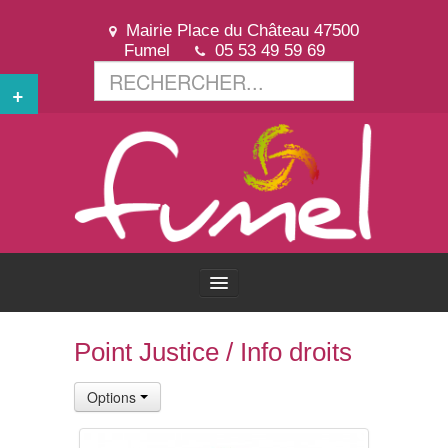
Mairie Place du Château 47500
Fumel
05 53 49 59 69
+
ACCUEIL
Point Justice / Info droits
VOTRE VILLE
Options
VOTRE MAIRIE