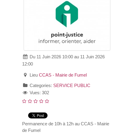
VOS DEMARCHES
VIE SCOLAIRE
SOCIAL
Du 11 Juin 2026 10:00 au 11 Juin 2026
SPORTS ET LOISIRS
12:00
Lieu
CCAS - Mairie de Fumel
CULTURE ET PATRIMOINE
Categories:
SERVICE PUBLIC
DÉCISIONS & DÉLIBÉRATIONS
Vues: 302
RENDEZ-VOUS EN LIGNE
Permanence de 10h à 12h au CCAS - Mairie
de Fumel