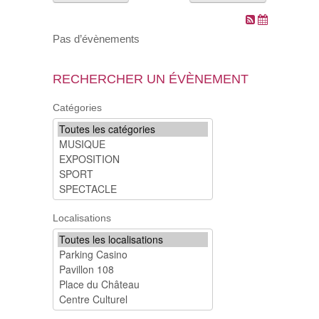
VOS DEMARCHES
Pas d’évènements
VIE SCOLAIRE
RECHERCHER UN ÉVÈNEMENT
SOCIAL
Catégories
SPORTS ET LOISIRS
CULTURE ET PATRIMOINE
DÉCISIONS & DÉLIBÉRATIONS
Localisations
RENDEZ-VOUS EN LIGNE