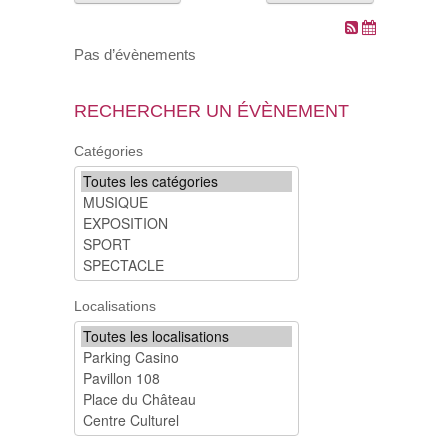
VOS DEMARCHES
Pas d’évènements
VIE SCOLAIRE
RECHERCHER UN ÉVÈNEMENT
SOCIAL
Catégories
SPORTS ET LOISIRS
CULTURE ET PATRIMOINE
DÉCISIONS & DÉLIBÉRATIONS
Localisations
RENDEZ-VOUS EN LIGNE