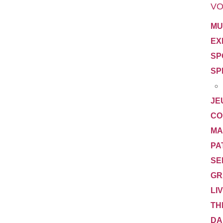
VO
MU
EX
SP
SP
JE
CO
MA
PA
SE
GR
LI
TH
DA