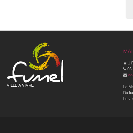
MAI
1 P
05 
ac
VILLE A VIVRE
La Ma
Du lu
Le ve