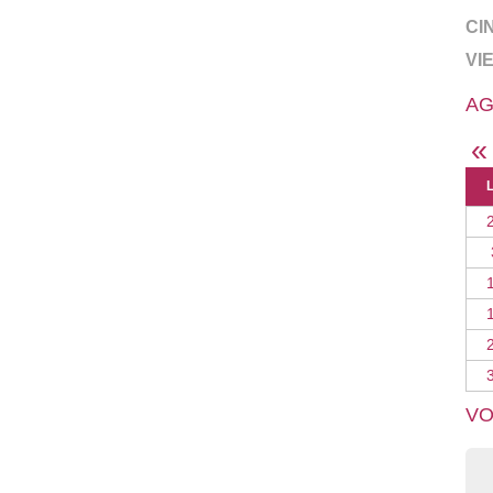
CI
VI
AG
«
VO