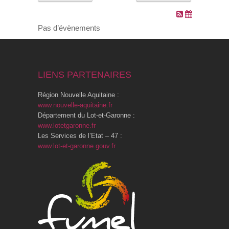
VOS DEMARCHES
Pas d’évènements
VIE SCOLAIRE
LIENS PARTENAIRES
SOCIAL
Région Nouvelle Aquitaine :
SPORTS ET LOISIRS
www.nouvelle-aquitaine.fr
Département du Lot-et-Garonne :
www.lotetgaronne.fr
CULTURE ET PATRIMOINE
Les Services de l’Etat – 47 :
www.lot-et-garonne.gouv.fr
DÉCISIONS & DÉLIBÉRATIONS
RENDEZ-VOUS EN LIGNE