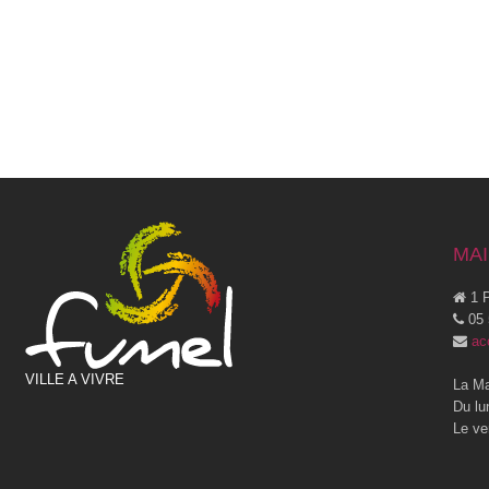
MAI
1 P
05 
ac
VILLE A VIVRE
La Ma
Du lu
Le ve