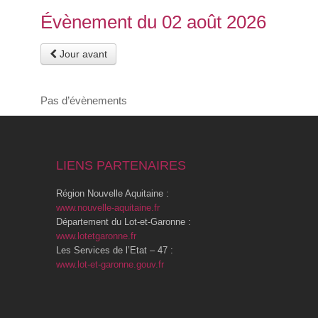
Évènement du 02 août 2026
Jour avant
Pas d’évènements
LIENS PARTENAIRES
Région Nouvelle Aquitaine :
www.nouvelle-aquitaine.fr
Département du Lot-et-Garonne :
www.lotetgaronne.fr
Les Services de l’Etat – 47 :
www.lot-et-garonne.gouv.fr