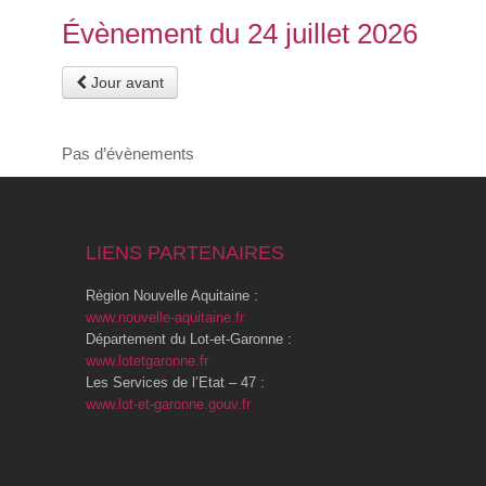
Évènement du 24 juillet 2026
Jour avant
Pas d’évènements
LIENS PARTENAIRES
Région Nouvelle Aquitaine :
www.nouvelle-aquitaine.fr
Département du Lot-et-Garonne :
www.lotetgaronne.fr
Les Services de l’Etat – 47 :
www.lot-et-garonne.gouv.fr