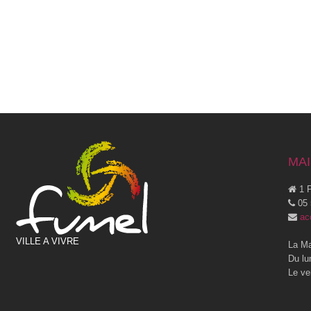
MAI
1 P
05 
ac
VILLE A VIVRE
La Ma
Du lu
Le ve