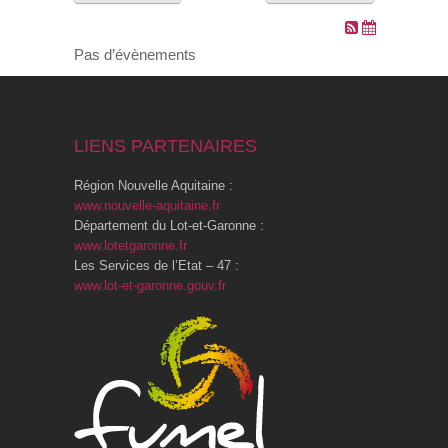
VOS DEMARCHES
Pas d’évènements
VIE SCOLAIRE
LIENS PARTENAIRES
SOCIAL
Région Nouvelle Aquitaine :
SPORTS ET LOISIRS
www.nouvelle-aquitaine.fr
Département du Lot-et-Garonne :
www.lotetgaronne.fr
CULTURE ET PATRIMOINE
Les Services de l’Etat – 47 :
www.lot-et-garonne.gouv.fr
DÉCISIONS & DÉLIBÉRATIONS
RENDEZ-VOUS EN LIGNE