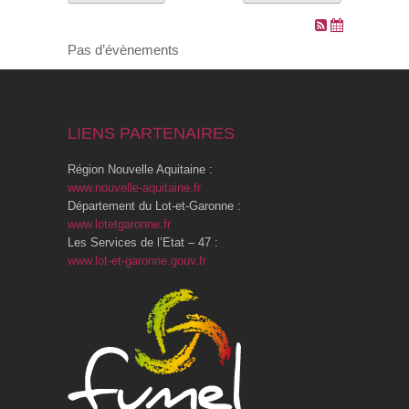
VOS DEMARCHES
Pas d’évènements
VIE SCOLAIRE
LIENS PARTENAIRES
SOCIAL
Région Nouvelle Aquitaine :
SPORTS ET LOISIRS
www.nouvelle-aquitaine.fr
Département du Lot-et-Garonne :
www.lotetgaronne.fr
CULTURE ET PATRIMOINE
Les Services de l’Etat – 47 :
www.lot-et-garonne.gouv.fr
DÉCISIONS & DÉLIBÉRATIONS
RENDEZ-VOUS EN LIGNE