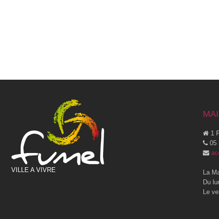
MAI
1 P
05 
ac
VILLE A VIVRE
La Ma
Du lu
Le ve