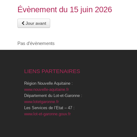
Évènement du 15 juin 2026
Jour avant
Pas d’évènements
LIENS PARTENAIRES
Région Nouvelle Aquitaine :
www.nouvelle-aquitaine.fr
Département du Lot-et-Garonne :
www.lotetgaronne.fr
Les Services de l’Etat – 47 :
www.lot-et-garonne.gouv.fr