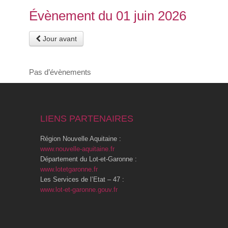
Évènement du 01 juin 2026
Jour avant
Pas d’évènements
LIENS PARTENAIRES
Région Nouvelle Aquitaine :
www.nouvelle-aquitaine.fr
Département du Lot-et-Garonne :
www.lotetgaronne.fr
Les Services de l’Etat – 47 :
www.lot-et-garonne.gouv.fr