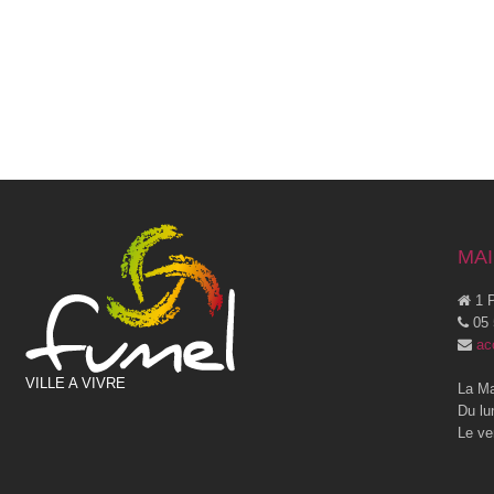
MAI
1 P
05 
ac
VILLE A VIVRE
La Ma
Du lu
Le ve