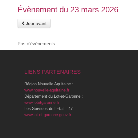
Évènement du 23 mars 2026
Jour avant
Pas d’évènements
LIENS PARTENAIRES
Région Nouvelle Aquitaine :
www.nouvelle-aquitaine.fr
Département du Lot-et-Garonne :
www.lotetgaronne.fr
Les Services de l’Etat – 47 :
www.lot-et-garonne.gouv.fr