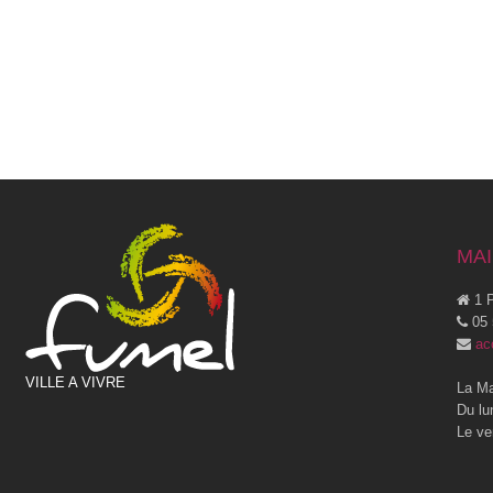
MAI
1 P
05 
ac
VILLE A VIVRE
La Ma
Du lu
Le ve