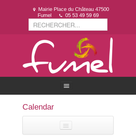
Mairie Place du Château 47500
Fumel
05 53 49 59 69
ACCUEIL
Calendar
VOTRE VILLE
VOTRE MAIRIE