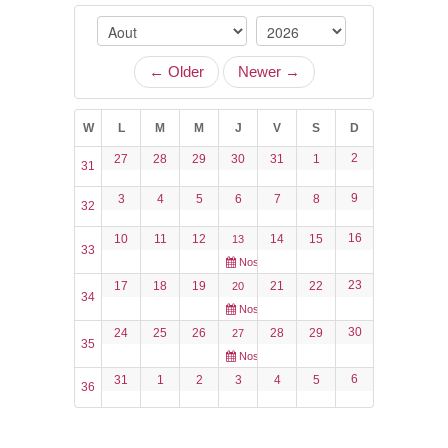
Name
VOS DEMARCHES
Is
← Older
Newer →
VIE SCOLAIRE
W
L
M
M
J
V
S
D
SOCIAL
2
27
28
29
30
31
1
31
Add filter
RETOUR AGENDA
9
3
4
5
6
7
8
SPORTS ET LOISIRS
32
16
10
11
12
14
15
13
33
CULTURE ET PATRIMOINE
Nos restaurants dans la rue
23
17
18
19
21
22
20
34
DÉCISIONS & DÉLIBÉRATIONS
Nos restaurants dans la rue
30
24
25
26
28
29
27
35
RENDEZ-VOUS EN LIGNE
Nos restaurants dans la rue
6
31
1
2
3
4
5
36