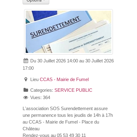
VOS DEMARCHES
VIE SCOLAIRE
SOCIAL
Du 30 Juillet 2026 14:00 au 30 Juillet 2026
SPORTS ET LOISIRS
17:00
CULTURE ET PATRIMOINE
Lieu
CCAS - Mairie de Fumel
Categories:
SERVICE PUBLIC
DÉCISIONS & DÉLIBÉRATIONS
Vues: 364
L'association SOS Surendettement assure
RENDEZ-VOUS EN LIGNE
une permanence tous les jeudis de 14h à 17h
au CCAS - Mairie de Fumel - Place du
Château
Rendez-vous au 05 53 49 30 11