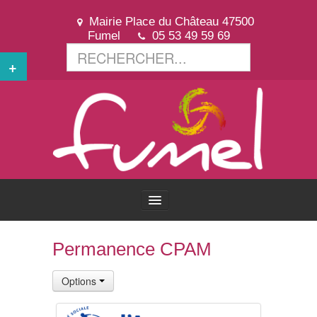
Mairie Place du Château 47500
Fumel
05 53 49 59 69
+
ACCUEIL
Permanence CPAM
VOTRE VILLE
Options
VOTRE MAIRIE