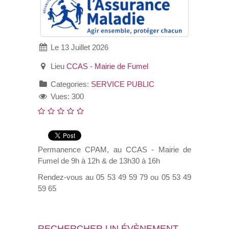
VOS DEMARCHES
Le 13 Juillet 2026
VIE SCOLAIRE
Lieu
CCAS - Mairie de Fumel
SOCIAL
Categories:
SERVICE PUBLIC
Vues: 300
SPORTS ET LOISIRS
CULTURE ET PATRIMOINE
Permanence CPAM, au CCAS - Mairie de
DÉCISIONS & DÉLIBÉRATIONS
Fumel de 9h à 12h & de 13h30 à 16h
Rendez-vous au 05 53 49 59 79 ou 05 53 49
RENDEZ-VOUS EN LIGNE
59 65
RECHERCHER UN ÉVÈNEMENT