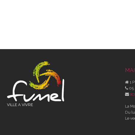
MAI
1 P
05 
ac
VILLE A VIVRE
La Ma
Du lu
Le ve