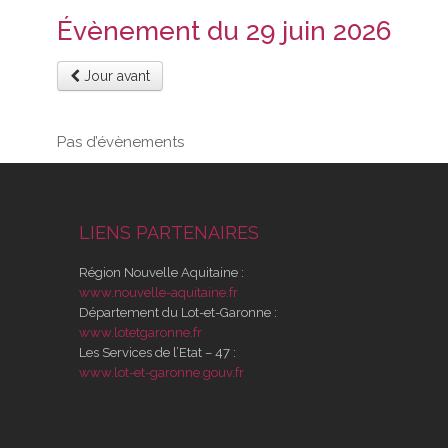
Évènement du 29 juin 2026
Jour avant
Pas d’évènements
LIENS PARTENAIRES
Région Nouvelle Aquitaine :
www.nouvelle-aquitaine.fr
Département du Lot-et-Garonne :
www.lotetgaronne.fr
Les Services de l’Etat – 47 :
www.lot-et-garonne.gouv.fr